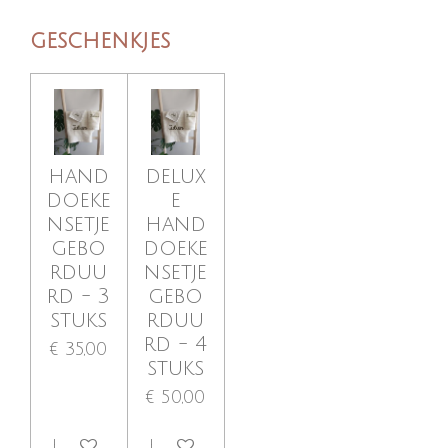
geschenkjes
hand
delux
doeke
e
nsetje
hand
gebo
doeke
rduu
nsetje
rd - 3
gebo
stuks
rduu
rd - 4
€ 35,00
stuks
€ 50,00
Bekijk details
Bekijk details