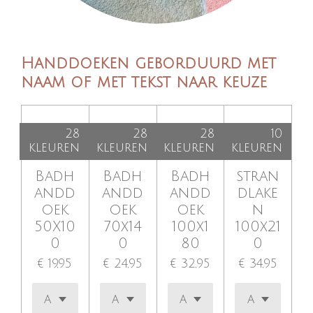
Handdoeken geborduurd met
naam of met tekst naar keuze
28
28
28
10
kleuren
kleuren
kleuren
kleuren
Badh
Badh
Badh
stran
andd
andd
andd
dlake
oek
oek
oek
n
50X10
70x14
100x1
100x21
0
0
80
0
€ 19,95
€ 24,95
€ 32,95
€ 34,95