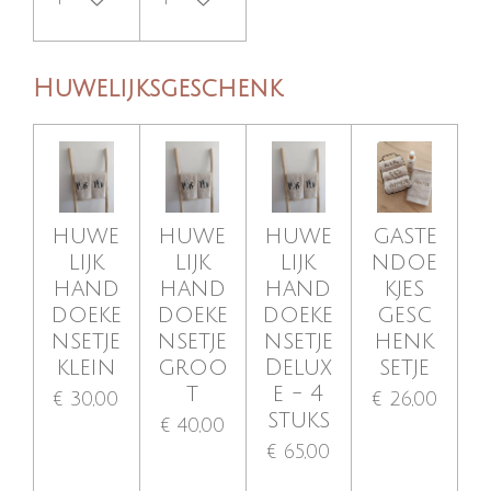
Huwelijksgeschenk
huwe
huwe
huwe
gaste
lijk
lijk
lijk
ndoe
hand
hand
hand
kjes
doeke
doeke
doeke
gesc
nsetje
nsetje
nsetje
henk
klein
groo
Delux
setje
t
e - 4
€ 30,00
€ 26,00
stuks
€ 40,00
€ 65,00