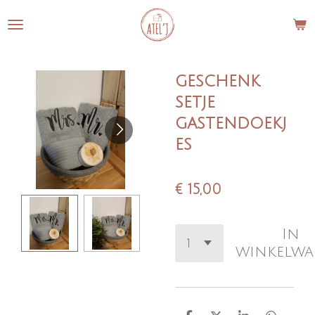
Ga
direct
naar
de
geschenk
hoofdinhoud
setje
gastendoekj
es
€ 15,00
In
winkelw