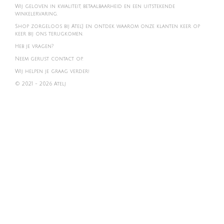
Wij geloven in kwaliteit, betaalbaarheid en een uitstekende
winkelervaring.
Shop zorgeloos bij Atel'J en ontdek waarom onze klanten keer op
keer bij ons terugkomen.
Heb je vragen?
Neem gerust contact op.
Wij helpen je graag verder!
© 2021 - 2026 Atelj