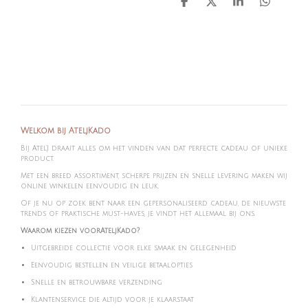
D
D
S
D
e
e
h
e
l
e
a
l
e
l
r
e
n
e
n
Welkom bij AteljKado
Bij Atel'J draait alles om het vinden van dat perfecte cadeau of unieke
product.
Met een breed assortiment, scherpe prijzen en snelle levering maken wij
online winkelen eenvoudig en leuk.
Of je nu op zoek bent naar een gepersonaliseerd cadeau, de nieuwste
trends of praktische must-haves, je vindt het allemaal bij ons.
Waarom kiezen voorAteljKado?
Uitgebreide collectie voor elke smaak en gelegenheid
Eenvoudig bestellen en veilige betaalopties
Snelle en betrouwbare verzending
Klantenservice die altijd voor je klaarstaat