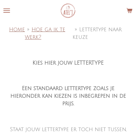
Ga
direct
naar
de
Home
»
Hoe ga ik te
»
Lettertype naar
hoofdinhoud
werk?
keuze
Kies hier jouw LETTERTYPE
Een standaard lettertype zoals je
hieronder kan kiezen is inbegrepen in de
prijs.
Staat jouw lettertype er toch niet tussen,