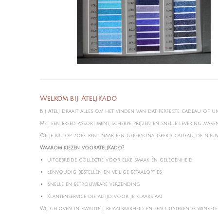
Welkom bij AteljKado
Bij Atel'J draait alles om het vinden van dat perfecte cadeau of u
Met een breed assortiment, scherpe prijzen en snelle levering mak
Of je nu op zoek bent naar een gepersonaliseerd cadeau, de nieuws
Waarom kiezen voorAteljKado?
Uitgebreide collectie voor elke smaak en gelegenheid
Eenvoudig bestellen en veilige betaalopties
Snelle en betrouwbare verzending
Klantenservice die altijd voor je klaarstaat
Wij geloven in kwaliteit, betaalbaarheid en een uitstekende winkele