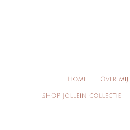
Ga
direct
naar
de
hoofdinhoud
Home
Over mij
SHOP Jollein collectie