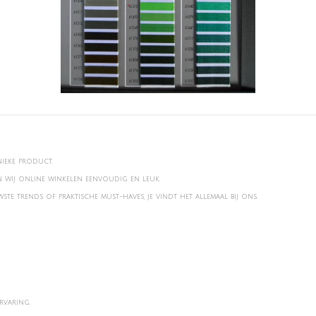
nieke product.
en wij online winkelen eenvoudig en leuk.
te trends of praktische must-haves, je vindt het allemaal bij ons.
rvaring.