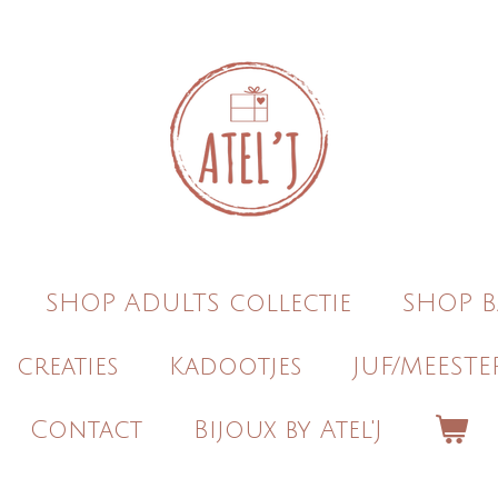
SHOP ADULTS collectie
SHOP B
creaties
Kadootjes
JUF/MEESTE
Contact
Bijoux by Atel'J