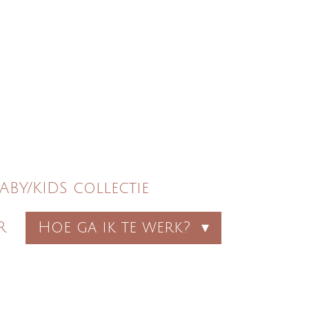
ABY/KIDS collectie
R
Hoe ga ik te werk?