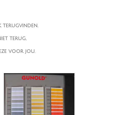
k terugvinden.
iet terug,
eze voor jou.