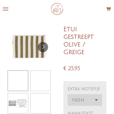
Ga
direct
naar
de
Etui
hoofdinhoud
gestreept
Olive /
Greige
€ 25,95
extra motiefje
naam/tekst