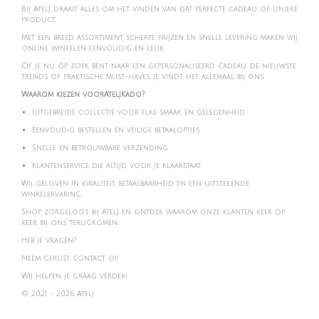
Bij Atel'J draait alles om het vinden van dat perfecte cadeau of unieke
product.
Met een breed assortiment, scherpe prijzen en snelle levering maken wij
online winkelen eenvoudig en leuk.
Of je nu op zoek bent naar een gepersonaliseerd cadeau, de nieuwste
trends of praktische must-haves, je vindt het allemaal bij ons.
Waarom kiezen voorAteljKado?
Uitgebreide collectie voor elke smaak en gelegenheid
Eenvoudig bestellen en veilige betaalopties
Snelle en betrouwbare verzending
Klantenservice die altijd voor je klaarstaat
Wij geloven in kwaliteit, betaalbaarheid en een uitstekende
winkelervaring.
Shop zorgeloos bij Atel'J en ontdek waarom onze klanten keer op
keer bij ons terugkomen.
Heb je vragen?
Neem gerust contact op.
Wij helpen je graag verder!
© 2021 - 2026 Atelj