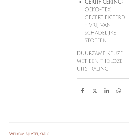
Certificering:
OEKO-TEX
gecertificeerd
– vrij van
schadelijke
stoffen
Duurzame keuze
met een tijdloze
uitstraling.
D
D
S
D
e
e
h
e
l
e
a
l
e
l
r
e
n
e
n
Welkom bij AteljKado