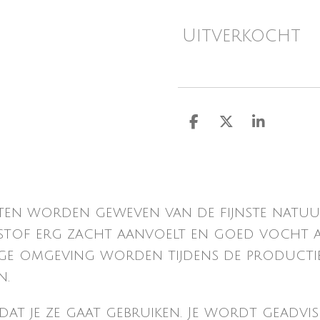
Uitverkocht
D
D
S
e
e
h
l
e
a
e
l
r
n
e
ten worden geweven van de fijnste natuur
tof erg zacht aanvoelt en goed vocht ab
ilige omgeving worden tijdens de productie
n.
t je ze gaat gebruiken. Je wordt geadvis