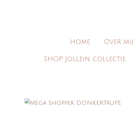
Ga
direct
naar
de
Home
Over mij
hoofdinhoud
SHOP Jollein collectie