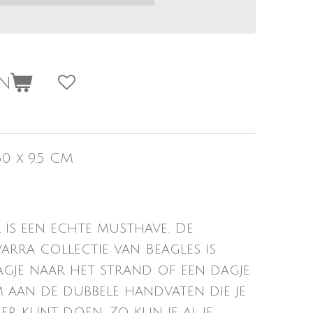
en
0 x 9,5 CM
 is een echte musthave. De
arra collectie van Beagles is
agje naar het strand of een dagje
 aan de dubbele handvaten die je
r kunt doen. Zo kun je al je