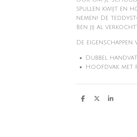
spullen kwijt en ho
nemen! De teddysto
Ben jij al verkocht
De eigenschappen v
Dubbel handva
Hoofdvak met r
D
D
S
e
e
h
l
e
a
e
l
r
n
e