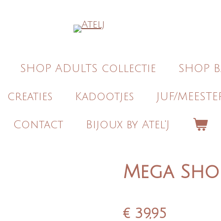
SHOP ADULTS collectie
SHOP B
creaties
Kadootjes
JUF/MEESTE
Contact
Bijoux by Atel'J
Mega Sho
€ 39,95