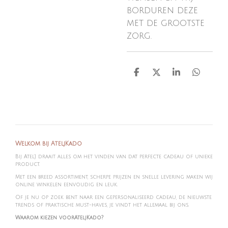
borduren deze
met de grootste
zorg.
D
D
S
D
e
e
h
e
l
e
a
l
e
l
r
e
n
e
n
Welkom bij AteljKado
Bij Atel'J draait alles om het vinden van dat perfecte cadeau of unieke
product.
Met een breed assortiment, scherpe prijzen en snelle levering maken wij
online winkelen eenvoudig en leuk.
Of je nu op zoek bent naar een gepersonaliseerd cadeau, de nieuwste
trends of praktische must-haves, je vindt het allemaal bij ons.
Waarom kiezen voorAteljKado?