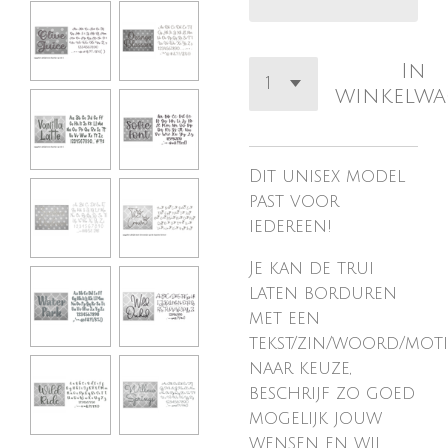
In
winkelw
Dit unisex model
past voor
iedereen!
Je kan de trui
laten borduren
met een
tekst/zin/woord/moti
naar keuze,
beschrijf zo goed
mogelijk jouw
wensen en wij