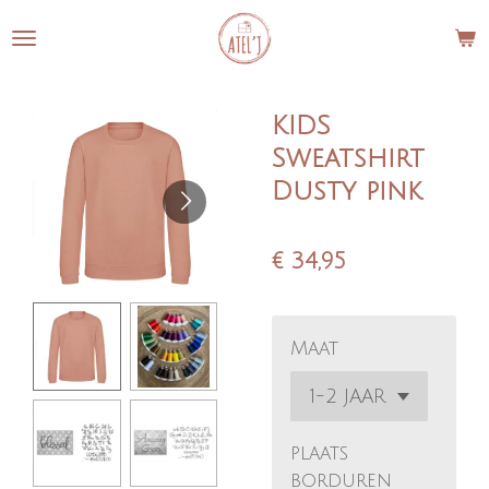
Ga
direct
naar
de
KIDS
hoofdinhoud
Sweatshirt
Dusty pink
€ 34,95
Maat
plaats
borduren