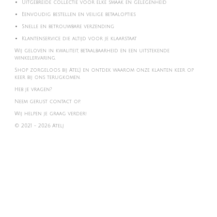
Uitgebreide collectie voor elke smaak en gelegenheid
Eenvoudig bestellen en veilige betaalopties
Snelle en betrouwbare verzending
Klantenservice die altijd voor je klaarstaat
Wij geloven in kwaliteit, betaalbaarheid en een uitstekende
winkelervaring.
Shop zorgeloos bij Atel'J en ontdek waarom onze klanten keer op
keer bij ons terugkomen.
Heb je vragen?
Neem gerust contact op.
Wij helpen je graag verder!
© 2021 - 2026 Atelj