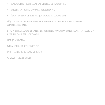
Eenvoudig bestellen en veilige betaalopties
Snelle en betrouwbare verzending
Klantenservice die altijd voor je klaarstaat
Wij geloven in kwaliteit, betaalbaarheid en een uitstekende
winkelervaring.
Shop zorgeloos bij Atel'J en ontdek waarom onze klanten keer op
keer bij ons terugkomen.
Heb je vragen?
Neem gerust contact op.
Wij helpen je graag verder!
© 2021 - 2026 Atelj