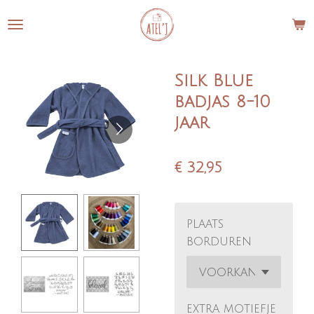
Ga
direct
naar
de
Silk Blue
hoofdinhoud
badjas 8-10
jaar
€ 32,95
plaats
borduren
extra motiefje