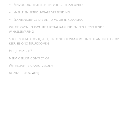
Eenvoudig bestellen en veilige betaalopties
Snelle en betrouwbare verzending
Klantenservice die altijd voor je klaarstaat
Wij geloven in kwaliteit, betaalbaarheid en een uitstekende
winkelervaring.
Shop zorgeloos bij Atel'J en ontdek waarom onze klanten keer op
keer bij ons terugkomen.
Heb je vragen?
Neem gerust contact op.
Wij helpen je graag verder!
© 2021 - 2026 Atelj