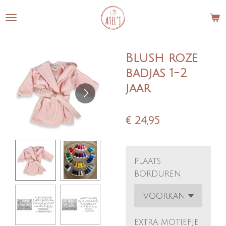
Ga
direct
naar
de
Blush roze
hoofdinhoud
badjas 1-2
jaar
€ 24,95
plaats
borduren
extra motiefje