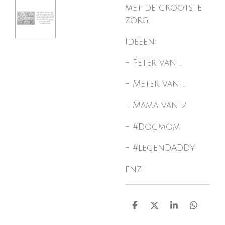
met de grootste
zorg.
Ideeën:
- Peter van ...
- Meter van ...
- Mama van 2
- #Dogmom
- #legenDADDY
enz.
D
D
S
D
e
e
h
e