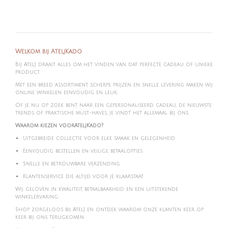
l
e
a
l
e
l
r
e
n
e
n
Welkom bij AteljKado
Bij Atel'J draait alles om het vinden van dat perfecte cadeau of unieke
product.
Met een breed assortiment, scherpe prijzen en snelle levering maken wij
online winkelen eenvoudig en leuk.
Of je nu op zoek bent naar een gepersonaliseerd cadeau, de nieuwste
trends of praktische must-haves, je vindt het allemaal bij ons.
Waarom kiezen voorAteljKado?
Uitgebreide collectie voor elke smaak en gelegenheid
Eenvoudig bestellen en veilige betaalopties
Snelle en betrouwbare verzending
Klantenservice die altijd voor je klaarstaat
Wij geloven in kwaliteit, betaalbaarheid en een uitstekende
winkelervaring.
Shop zorgeloos bij Atel'J en ontdek waarom onze klanten keer op
keer bij ons terugkomen.