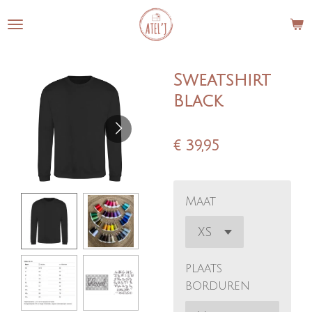
Ga
direct
naar
de
Sweatshirt
hoofdinhoud
Black
€ 39,95
Maat
plaats
borduren