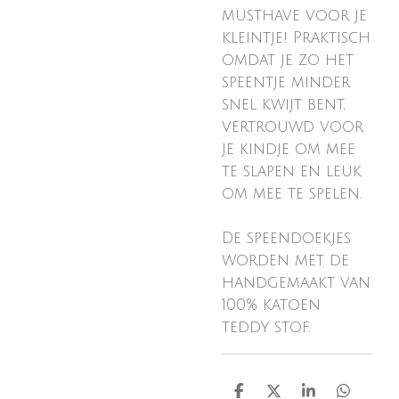
musthave voor je
kleintje! Praktisch
omdat je zo het
speentje minder
snel kwijt bent,
vertrouwd voor
je kindje om mee
te slapen en leuk
om mee te spelen.
De speendoekjes
worden met de
handgemaakt van
100% katoen
teddy stof.
D
D
S
D