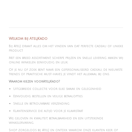
e
e
h
e
l
e
a
l
e
l
r
e
n
e
n
Welkom bij AteljKado
Bij Atel'J draait alles om het vinden van dat perfecte cadeau of unieke
product.
Met een breed assortiment, scherpe prijzen en snelle levering maken wij
online winkelen eenvoudig en leuk.
Of je nu op zoek bent naar een gepersonaliseerd cadeau, de nieuwste
trends of praktische must-haves, je vindt het allemaal bij ons.
Waarom kiezen voorAteljKado?
Uitgebreide collectie voor elke smaak en gelegenheid
Eenvoudig bestellen en veilige betaalopties
Snelle en betrouwbare verzending
Klantenservice die altijd voor je klaarstaat
Wij geloven in kwaliteit, betaalbaarheid en een uitstekende
winkelervaring.
Shop zorgeloos bij Atel'J en ontdek waarom onze klanten keer op