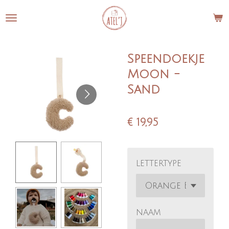
Ga
direct
naar
de
Speendoekje
hoofdinhoud
Moon -
Sand
€ 19,95
lettertype
naam