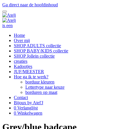
Ga direct naar de hoofdinhoud
is een
Home
Over mij
SHOP ADULTS collectie
SHOP BABY/KIDS collectie
SHOP Jollein collectie
creaties
Kadootjes
JUF/MEESTER
Hoe ga ik te werk?
borduur kleuren
Lettertype naar keuze
borduren op maat
Contact
Bijoux by Atel'J
0
Verlanglijst
0
Winkelwagen
Grey/blue badcape