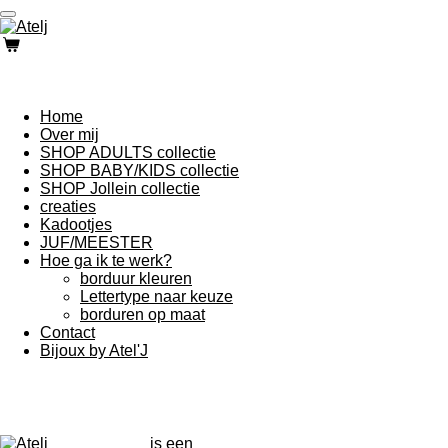
Ga
direct
naar
de
hoofdinhoud
Home
Over mij
SHOP ADULTS collectie
SHOP BABY/KIDS collectie
SHOP Jollein collectie
creaties
Kadootjes
JUF/MEESTER
Hoe ga ik te werk?
borduur kleuren
Lettertype naar keuze
borduren op maat
Contact
Bijoux by Atel'J
is een