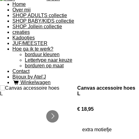
Home
Over mij
SHOP ADULTS collectie
SHOP BABY/KIDS collectie
SHOP Jollein collectie
creaties
Kadootjes
JUF/MEESTER
Hoe ga ik te werk?
borduur kleuren
Lettertype naar keuze
borduren op maat
Contact
Bijoux by Atel'J
Winkelwagen
Canvas accessoire hoes
L
€ 18,95
extra motiefje