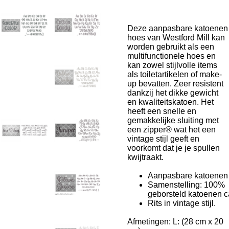
Deze aanpasbare
katoen
en
hoes van Westford Mill kan
worden gebruikt als een
multifunctionele hoes en
kan zowel stijlvolle items
als toiletartikelen of make-
up bevatten. Zeer resistent
dankzij het dikke gewicht
en kwaliteits
katoen
. Het
heeft een snelle en
gemakkelijke sluiting met
een zipper® wat het een
vintage stijl geeft en
voorkomt dat je je spullen
kwijtraakt.
Aanpasbare
katoen
en
Samenstelling: 100%
geborsteld
katoen
en
c
Rits in vintage stijl.
Afmetingen: L: (28 cm x 20