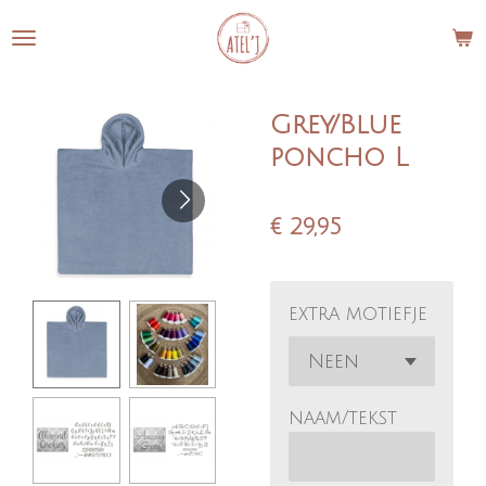
Ga
direct
naar
de
Grey/Blue
hoofdinhoud
poncho L
€ 29,95
extra motiefje
naam/tekst