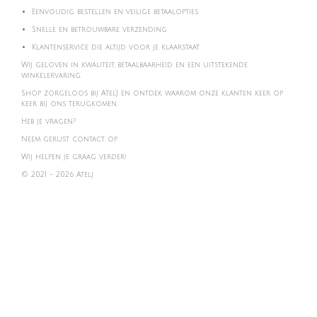
Eenvoudig bestellen en veilige betaalopties
Snelle en betrouwbare verzending
Klantenservice die altijd voor je klaarstaat
Wij geloven in kwaliteit, betaalbaarheid en een uitstekende
winkelervaring.
Shop zorgeloos bij Atel'J en ontdek waarom onze klanten keer op
keer bij ons terugkomen.
Heb je vragen?
Neem gerust contact op.
Wij helpen je graag verder!
© 2021 - 2026 Atelj