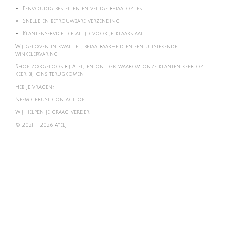
Eenvoudig bestellen en veilige betaalopties
Snelle en betrouwbare verzending
Klantenservice die altijd voor je klaarstaat
Wij geloven in kwaliteit, betaalbaarheid en een uitstekende
winkelervaring.
Shop zorgeloos bij Atel'J en ontdek waarom onze klanten keer op
keer bij ons terugkomen.
Heb je vragen?
Neem gerust contact op.
Wij helpen je graag verder!
© 2021 - 2026 Atelj