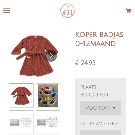
Ga
direct
naar
de
Koper badjas
hoofdinhoud
0-12maand
€ 24,95
plaats
borduren
extra motiefje