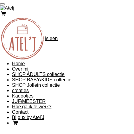
Ga
direct
naar
de
hoofdinhoud
is een
Home
Over mij
SHOP ADULTS collectie
SHOP BABY/KIDS collectie
SHOP Jollein collectie
creaties
Kadootjes
JUF/MEESTER
Hoe ga ik te werk?
Contact
Bijoux by Atel'J