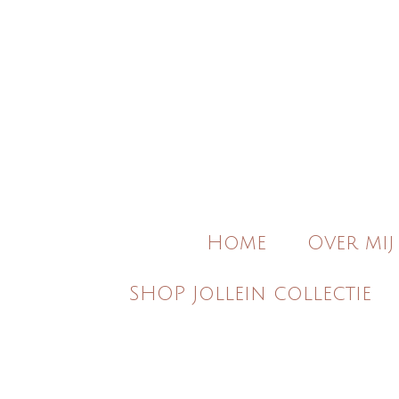
Ga
direct
naar
de
hoofdinhoud
Home
Over mij
SHOP Jollein collectie