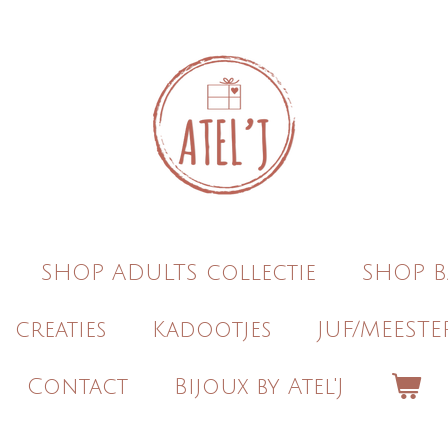
SHOP ADULTS collectie
SHOP B
creaties
Kadootjes
JUF/MEESTE
Contact
Bijoux by Atel'J