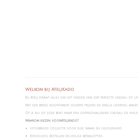
Welkom bij AteljKado
Bij Atel'J draait alles om het vinden van dat perfecte cadeau of u
Met een breed assortiment, scherpe prijzen en snelle levering mak
Of je nu op zoek bent naar een gepersonaliseerd cadeau, de nieuws
Waarom kiezen voorAteljKado?
Uitgebreide collectie voor elke smaak en gelegenheid
Eenvoudig bestellen en veilige betaalopties