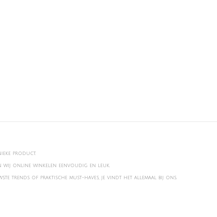
nieke product.
en wij online winkelen eenvoudig en leuk.
te trends of praktische must-haves, je vindt het allemaal bij ons.