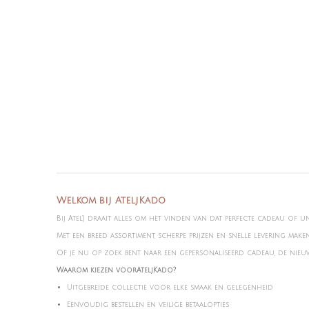
Welkom bij AteljKado
Bij Atel'J draait alles om het vinden van dat perfecte cadeau of u
Met een breed assortiment, scherpe prijzen en snelle levering mak
Of je nu op zoek bent naar een gepersonaliseerd cadeau, de nieuws
Waarom kiezen voorAteljKado?
Uitgebreide collectie voor elke smaak en gelegenheid
Eenvoudig bestellen en veilige betaalopties