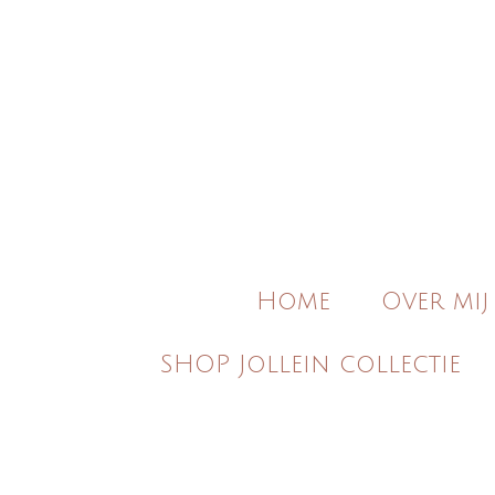
Ga
direct
naar
de
hoofdinhoud
Home
Over mij
SHOP Jollein collectie