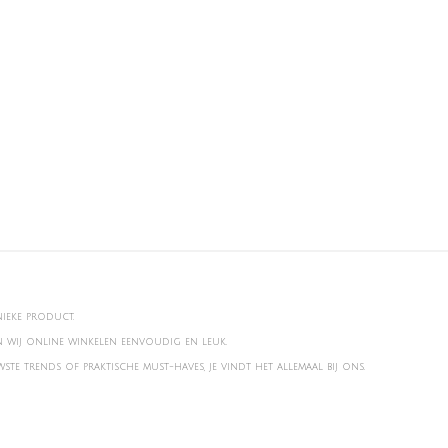
nieke product.
en wij online winkelen eenvoudig en leuk.
te trends of praktische must-haves, je vindt het allemaal bij ons.