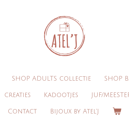
SHOP ADULTS collectie
SHOP B
creaties
Kadootjes
JUF/MEESTE
Contact
Bijoux by Atel'J