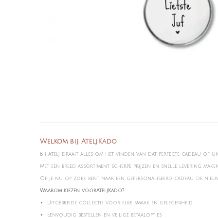
Welkom bij AteljKado
Bij Atel'J draait alles om het vinden van dat perfecte cadeau of u
Met een breed assortiment, scherpe prijzen en snelle levering mak
Of je nu op zoek bent naar een gepersonaliseerd cadeau, de nieuws
Waarom kiezen voorAteljKado?
Uitgebreide collectie voor elke smaak en gelegenheid
Eenvoudig bestellen en veilige betaalopties