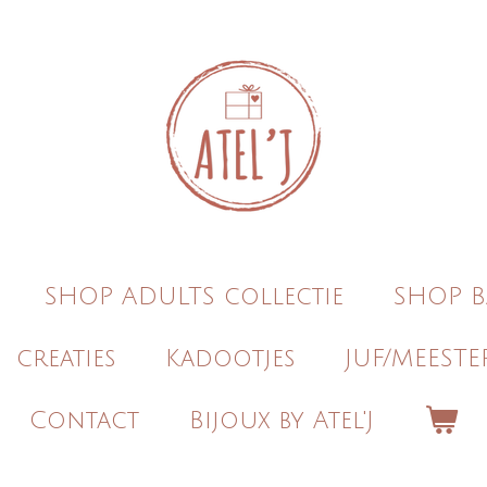
SHOP ADULTS collectie
SHOP B
creaties
Kadootjes
JUF/MEESTE
Contact
Bijoux by Atel'J