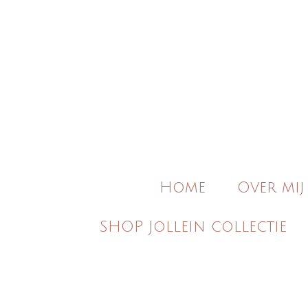
Ga
direct
naar
de
hoofdinhoud
Home
Over mij
SHOP Jollein collectie