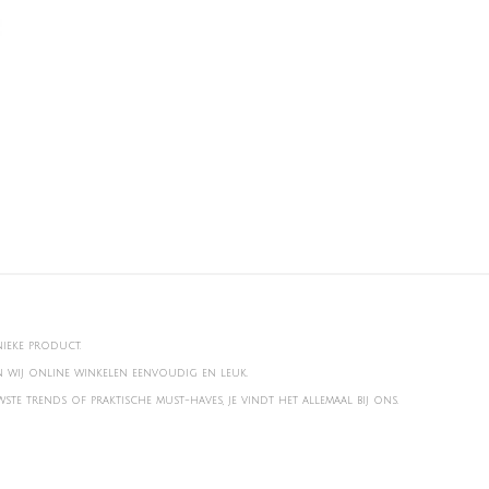
nieke product.
en wij online winkelen eenvoudig en leuk.
te trends of praktische must-haves, je vindt het allemaal bij ons.