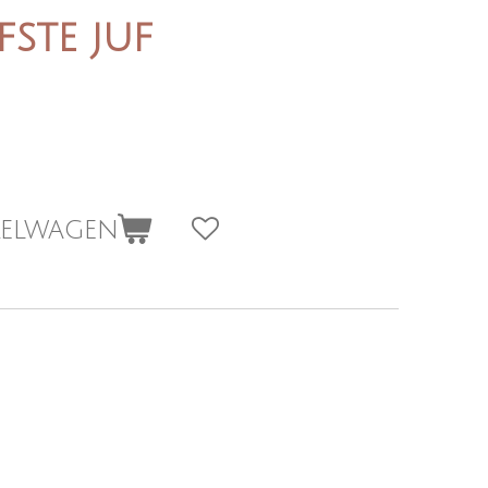
efste juf
kelwagen