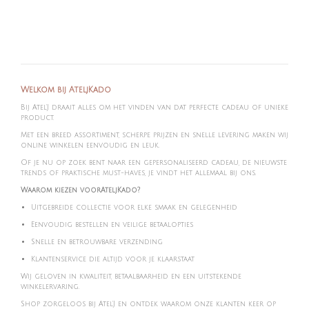
e
e
h
e
l
e
a
l
e
l
r
e
n
e
n
Welkom bij AteljKado
Bij Atel'J draait alles om het vinden van dat perfecte cadeau of unieke
product.
Met een breed assortiment, scherpe prijzen en snelle levering maken wij
online winkelen eenvoudig en leuk.
Of je nu op zoek bent naar een gepersonaliseerd cadeau, de nieuwste
trends of praktische must-haves, je vindt het allemaal bij ons.
Waarom kiezen voorAteljKado?
Uitgebreide collectie voor elke smaak en gelegenheid
Eenvoudig bestellen en veilige betaalopties
Snelle en betrouwbare verzending
Klantenservice die altijd voor je klaarstaat
Wij geloven in kwaliteit, betaalbaarheid en een uitstekende
winkelervaring.
Shop zorgeloos bij Atel'J en ontdek waarom onze klanten keer op