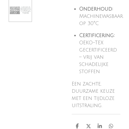
Onderhoud:
Machinewasbaar
op 30°C
Certificering:
OEKO-TEX
gecertificeerd
– vrij van
schadelijke
stoffen
Een zachte,
duurzame keuze
met een tijdloze
uitstraling.
D
D
S
D