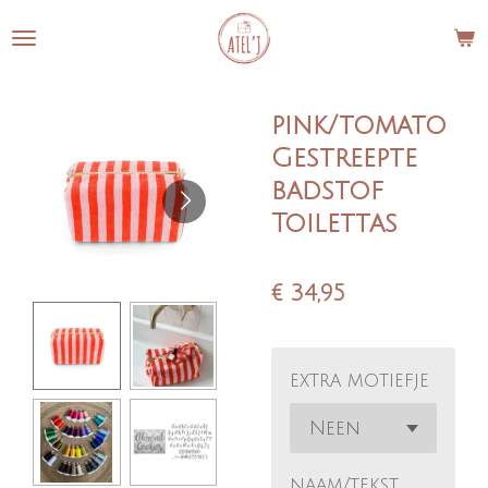
Ga
direct
naar
de
pink/tomato
hoofdinhoud
Gestreepte
badstof
Toilettas
€ 34,95
extra motiefje
naam/tekst