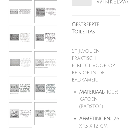
winkelw
Gestreepte
Toilettas
Stijlvol en
praktisch –
perfect voor op
reis of in de
badkamer.
Materiaal:
100%
katoen
(badstof)
Afmetingen:
26
x 13 x 12 cm