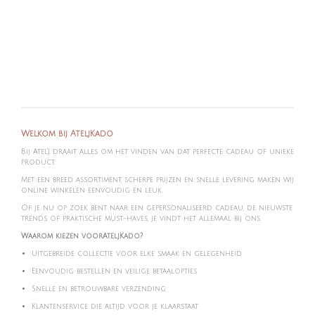
e
l
r
e
n
e
n
Welkom bij AteljKado
Bij Atel'J draait alles om het vinden van dat perfecte cadeau of unieke
product.
Met een breed assortiment, scherpe prijzen en snelle levering maken wij
online winkelen eenvoudig en leuk.
Of je nu op zoek bent naar een gepersonaliseerd cadeau, de nieuwste
trends of praktische must-haves, je vindt het allemaal bij ons.
Waarom kiezen voorAteljKado?
Uitgebreide collectie voor elke smaak en gelegenheid
Eenvoudig bestellen en veilige betaalopties
Snelle en betrouwbare verzending
Klantenservice die altijd voor je klaarstaat