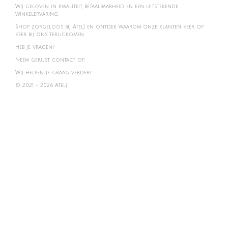
Wij geloven in kwaliteit, betaalbaarheid en een uitstekende
winkelervaring.
Shop zorgeloos bij Atel'J en ontdek waarom onze klanten keer op
keer bij ons terugkomen.
Heb je vragen?
Neem gerust contact op.
Wij helpen je graag verder!
© 2021 - 2026 Atelj