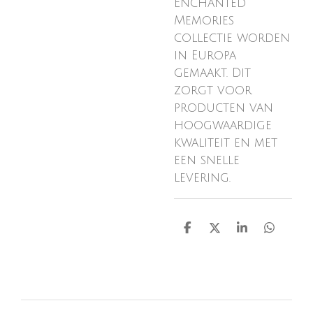
Enchanted
Memories
collectie worden
in Europa
gemaakt. Dit
zorgt voor
producten van
hoogwaardige
kwaliteit en met
een snelle
levering.
D
D
S
D
e
e
h
e
l
e
a
l
e
l
r
e
n
e
n