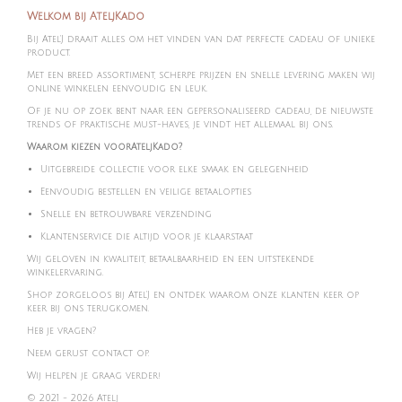
Welkom bij AteljKado
Bij Atel'J draait alles om het vinden van dat perfecte cadeau of unieke
product.
Met een breed assortiment, scherpe prijzen en snelle levering maken wij
online winkelen eenvoudig en leuk.
Of je nu op zoek bent naar een gepersonaliseerd cadeau, de nieuwste
trends of praktische must-haves, je vindt het allemaal bij ons.
Waarom kiezen voorAteljKado?
Uitgebreide collectie voor elke smaak en gelegenheid
Eenvoudig bestellen en veilige betaalopties
Snelle en betrouwbare verzending
Klantenservice die altijd voor je klaarstaat
Wij geloven in kwaliteit, betaalbaarheid en een uitstekende
winkelervaring.
Shop zorgeloos bij Atel'J en ontdek waarom onze klanten keer op
keer bij ons terugkomen.
Heb je vragen?
Neem gerust contact op.
Wij helpen je graag verder!
© 2021 - 2026 Atelj