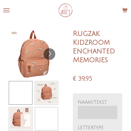
Ga
direct
naar
de
Rugzak
hoofdinhoud
Kidzroom
Enchanted
Memories
€ 39,95
naam/tekst
lettertype