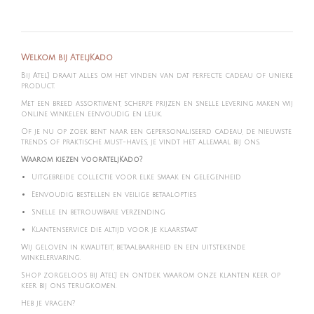
e
l
r
e
n
e
n
Welkom bij AteljKado
Bij Atel'J draait alles om het vinden van dat perfecte cadeau of unieke
product.
Met een breed assortiment, scherpe prijzen en snelle levering maken wij
online winkelen eenvoudig en leuk.
Of je nu op zoek bent naar een gepersonaliseerd cadeau, de nieuwste
trends of praktische must-haves, je vindt het allemaal bij ons.
Waarom kiezen voorAteljKado?
Uitgebreide collectie voor elke smaak en gelegenheid
Eenvoudig bestellen en veilige betaalopties
Snelle en betrouwbare verzending
Klantenservice die altijd voor je klaarstaat
Wij geloven in kwaliteit, betaalbaarheid en een uitstekende
winkelervaring.
Shop zorgeloos bij Atel'J en ontdek waarom onze klanten keer op
keer bij ons terugkomen.
Heb je vragen?