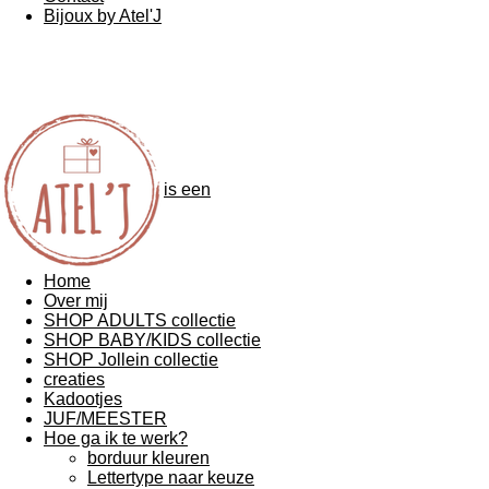
Bijoux by Atel'J
is een
Home
Over mij
SHOP ADULTS collectie
SHOP BABY/KIDS collectie
SHOP Jollein collectie
creaties
Kadootjes
JUF/MEESTER
Hoe ga ik te werk?
borduur kleuren
Lettertype naar keuze