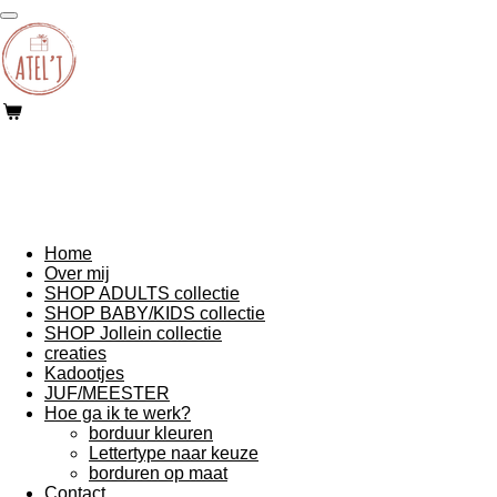
Ga
direct
naar
de
hoofdinhoud
Home
Over mij
SHOP ADULTS collectie
SHOP BABY/KIDS collectie
SHOP Jollein collectie
creaties
Kadootjes
JUF/MEESTER
Hoe ga ik te werk?
borduur kleuren
Lettertype naar keuze
borduren op maat
Contact