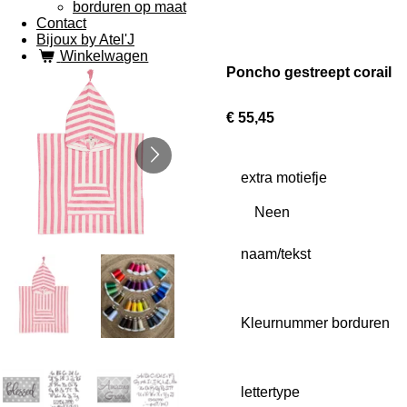
borduren op maat
Contact
Bijoux by Atel'J
Winkelwagen
Poncho gestreept corail
€ 55,45
extra motiefje
naam/tekst
Kleurnummer borduren
lettertype