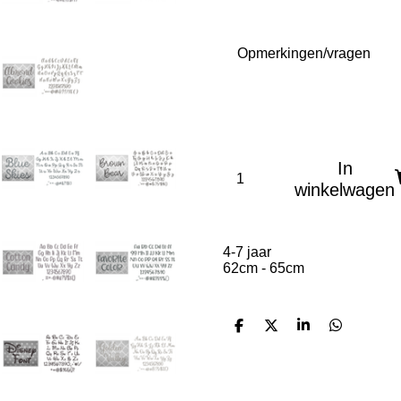
Opmerkingen/vragen
In
winkelwagen
4-7 jaar
62cm - 65cm
D
D
S
D
e
e
h
e
l
e
a
l
e
l
r
e
n
e
n