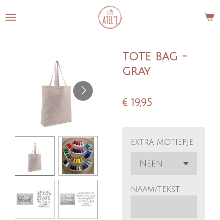
Ga
direct
naar
de
tote bag -
hoofdinhoud
gray
€ 19,95
extra motiefje
naam/tekst