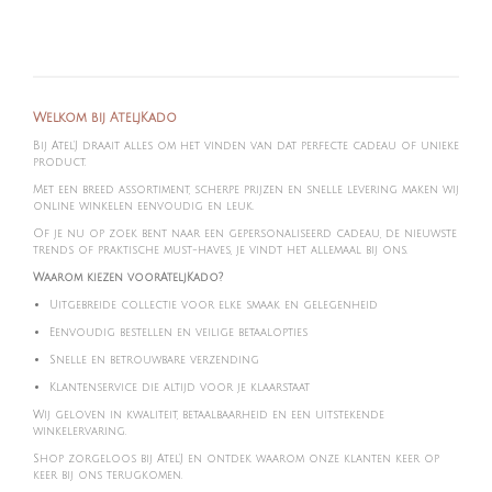
Welkom bij AteljKado
Bij Atel'J draait alles om het vinden van dat perfecte cadeau of unieke
product.
Met een breed assortiment, scherpe prijzen en snelle levering maken wij
online winkelen eenvoudig en leuk.
Of je nu op zoek bent naar een gepersonaliseerd cadeau, de nieuwste
trends of praktische must-haves, je vindt het allemaal bij ons.
Waarom kiezen voorAteljKado?
Uitgebreide collectie voor elke smaak en gelegenheid
Eenvoudig bestellen en veilige betaalopties
Snelle en betrouwbare verzending
Klantenservice die altijd voor je klaarstaat
Wij geloven in kwaliteit, betaalbaarheid en een uitstekende
winkelervaring.
Shop zorgeloos bij Atel'J en ontdek waarom onze klanten keer op
keer bij ons terugkomen.