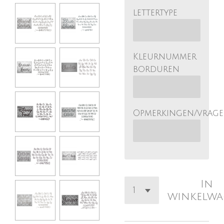
lettertype
Kleurnummer
borduren
Opmerkingen/vrag
In
winkelw