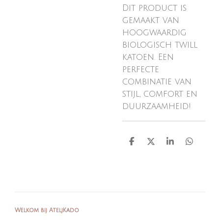
Dit product is
gemaakt van
hoogwaardig
biologisch twill
katoen. Een
perfecte
combinatie van
stijl, comfort en
duurzaamheid!
D
D
S
D
e
e
h
e
l
e
a
l
e
l
r
e
n
e
n
Welkom bij AteljKado