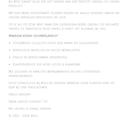
Bij Atel'J draait alles om het vinden van dat perfecte cadeau of unieke
product.
Met een breed assortiment, scherpe prijzen en snelle levering maken wij
online winkelen eenvoudig en leuk.
Of je nu op zoek bent naar een gepersonaliseerd cadeau, de nieuwste
trends of praktische must-haves, je vindt het allemaal bij ons.
Waarom kiezen voorAteljKado?
Uitgebreide collectie voor elke smaak en gelegenheid
Eenvoudig bestellen en veilige betaalopties
Snelle en betrouwbare verzending
Klantenservice die altijd voor je klaarstaat
Wij geloven in kwaliteit, betaalbaarheid en een uitstekende
winkelervaring.
Shop zorgeloos bij Atel'J en ontdek waarom onze klanten keer op
keer bij ons terugkomen.
Heb je vragen?
Neem gerust contact op.
Wij helpen je graag verder!
© 2021 - 2026 Atelj