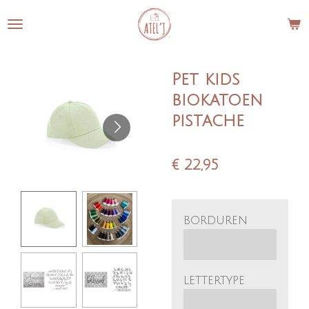
Ga
direct
naar
de
Pet kids
hoofdinhoud
biokatoen
pistache
€ 22,95
borduren
lettertype