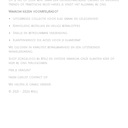
Of je nu op zoek bent naar een gepersonaliseerd cadeau, de nieuwste
trends of praktische must-haves, je vindt het allemaal bij ons.
Waarom kiezen voorAteljKado?
Uitgebreide collectie voor elke smaak en gelegenheid
Eenvoudig bestellen en veilige betaalopties
Snelle en betrouwbare verzending
Klantenservice die altijd voor je klaarstaat
Wij geloven in kwaliteit, betaalbaarheid en een uitstekende
winkelervaring.
Shop zorgeloos bij Atel'J en ontdek waarom onze klanten keer op
keer bij ons terugkomen.
Heb je vragen?
Neem gerust contact op.
Wij helpen je graag verder!
© 2021 - 2026 Atelj