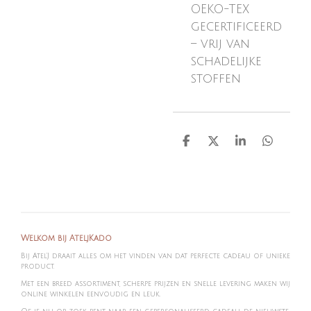
OEKO-TEX
gecertificeerd
– vrij van
schadelijke
stoffen
D
D
S
D
e
e
h
e
l
e
a
l
e
l
r
e
n
e
n
Welkom bij AteljKado
Bij Atel'J draait alles om het vinden van dat perfecte cadeau of unieke
product.
Met een breed assortiment, scherpe prijzen en snelle levering maken wij
online winkelen eenvoudig en leuk.