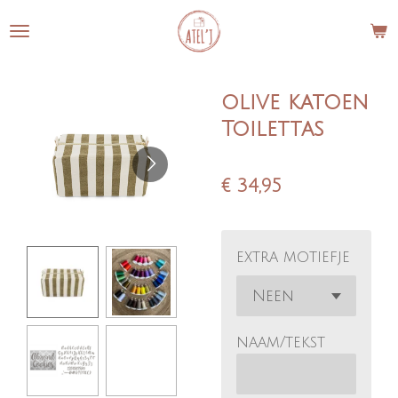
Ga
direct
naar
de
olive katoen
hoofdinhoud
Toilettas
€ 34,95
extra motiefje
naam/tekst