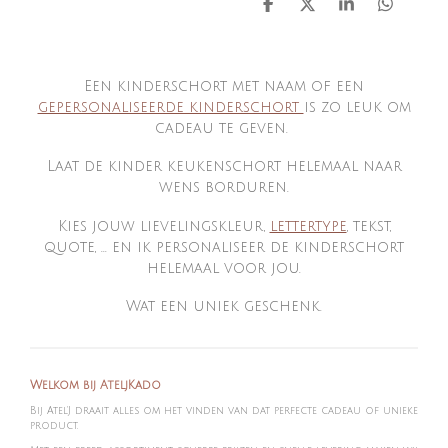
D
D
S
D
e
e
h
e
l
e
a
l
e
l
r
e
n
e
n
Een kinderschort met naam of een
gepersonaliseerde kinderschort
is zo leuk om
cadeau te geven.
Laat de kinder keukenschort helemaal naar
wens borduren.
Kies jouw lievelingskleur,
lettertype
, tekst,
quote, ... en ik personaliseer de kinderschort
helemaal voor jou.
Wat een uniek geschenk.
Welkom bij AteljKado
Bij Atel'J draait alles om het vinden van dat perfecte cadeau of unieke
product.