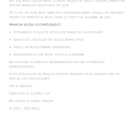
Met een breed assortiment, scherpe prijzen en snelle levering maken wij
online winkelen eenvoudig en leuk.
Of je nu op zoek bent naar een gepersonaliseerd cadeau, de nieuwste
trends of praktische must-haves, je vindt het allemaal bij ons.
Waarom kiezen voorAteljKado?
Uitgebreide collectie voor elke smaak en gelegenheid
Eenvoudig bestellen en veilige betaalopties
Snelle en betrouwbare verzending
Klantenservice die altijd voor je klaarstaat
Wij geloven in kwaliteit, betaalbaarheid en een uitstekende
winkelervaring.
Shop zorgeloos bij Atel'J en ontdek waarom onze klanten keer op
keer bij ons terugkomen.
Heb je vragen?
Neem gerust contact op.
Wij helpen je graag verder!
© 2021 - 2026 Atelj