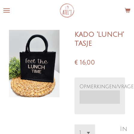
Ga
direct
naar
de
kado 'lunch'
hoofdinhoud
tasje
€ 16,00
Opmerkingen/vrag
In