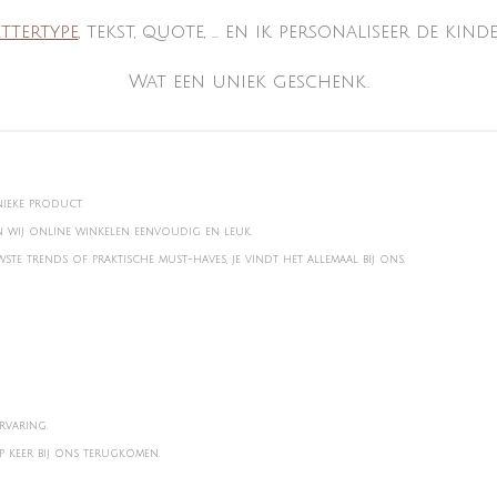
ettertype
, tekst, quote, ... en ik personaliseer de k
Wat een uniek geschenk.
nieke product.
en wij online winkelen eenvoudig en leuk.
te trends of praktische must-haves, je vindt het allemaal bij ons.
rvaring.
 keer bij ons terugkomen.