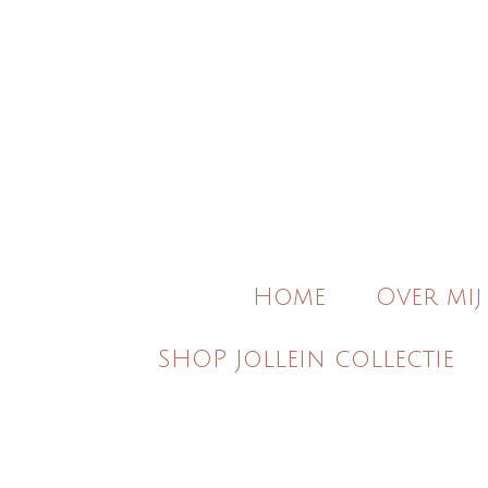
Ga
direct
naar
de
hoofdinhoud
Home
Over mij
SHOP Jollein collectie