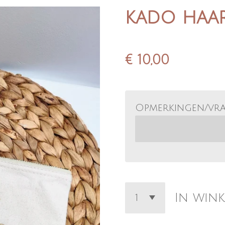
kado haar
€ 10,00
Opmerkingen/vr
In win