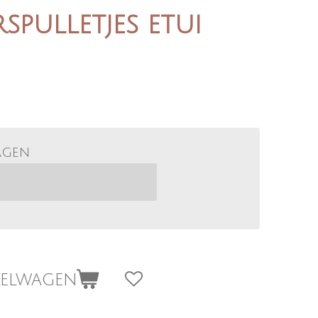
spulletjes etui
agen
kelwagen