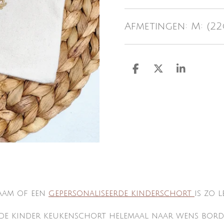
Afmetingen: M: (2
D
D
S
e
e
h
l
e
a
e
l
r
n
e
aam of een
gepersonaliseerde kinderschort
is zo 
 de kinder keukenschort helemaal naar wens bord