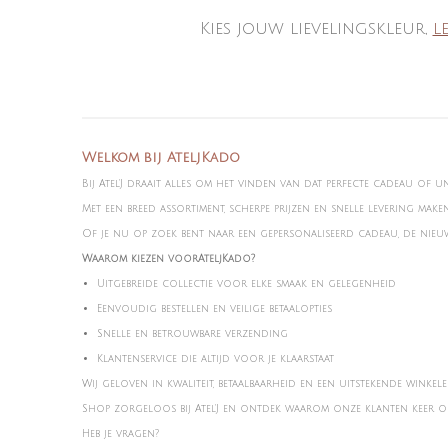
Kies jouw lievelingskleur,
l
Welkom bij AteljKado
Bij Atel'J draait alles om het vinden van dat perfecte cadeau of u
Met een breed assortiment, scherpe prijzen en snelle levering mak
Of je nu op zoek bent naar een gepersonaliseerd cadeau, de nieuws
Waarom kiezen voorAteljKado?
Uitgebreide collectie voor elke smaak en gelegenheid
Eenvoudig bestellen en veilige betaalopties
Snelle en betrouwbare verzending
Klantenservice die altijd voor je klaarstaat
Wij geloven in kwaliteit, betaalbaarheid en een uitstekende winkele
Shop zorgeloos bij Atel'J en ontdek waarom onze klanten keer op
Heb je vragen?