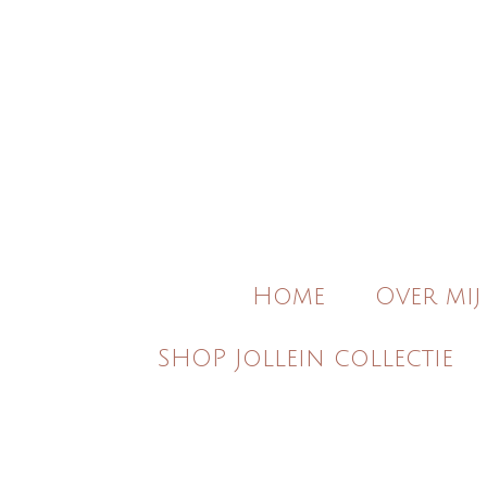
Ga
direct
naar
de
hoofdinhoud
Home
Over mij
SHOP Jollein collectie