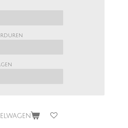
orduren
agen
kelwagen