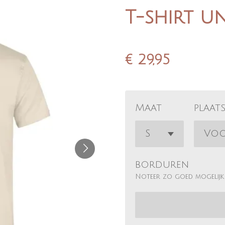
T-shirt u
€ 29,95
Maat
plaat
borduren
Noteer zo goed mogelijk 