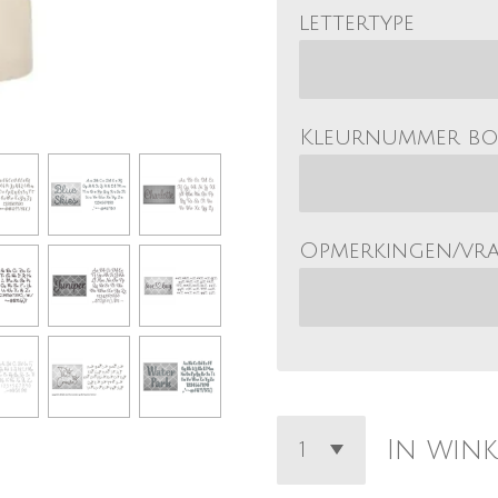
lettertype
Kleurnummer b
Opmerkingen/vr
In win