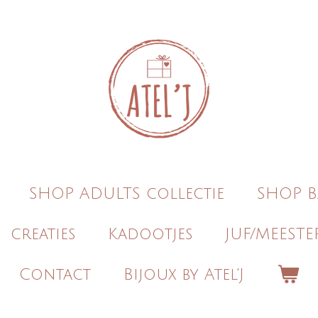
SHOP ADULTS collectie
SHOP B
creaties
Kadootjes
JUF/MEESTE
Contact
Bijoux by Atel'J