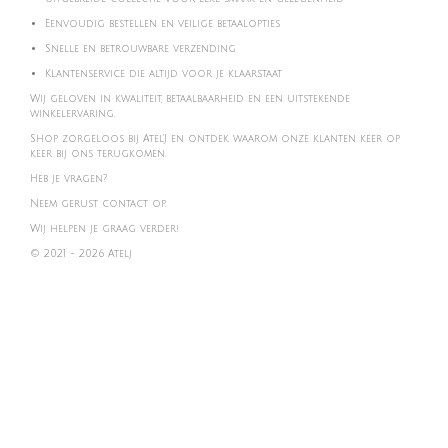
Eenvoudig bestellen en veilige betaalopties
Snelle en betrouwbare verzending
Klantenservice die altijd voor je klaarstaat
Wij geloven in kwaliteit, betaalbaarheid en een uitstekende
winkelervaring.
Shop zorgeloos bij Atel'J en ontdek waarom onze klanten keer op
keer bij ons terugkomen.
Heb je vragen?
Neem gerust contact op.
Wij helpen je graag verder!
© 2021 - 2026 Atelj