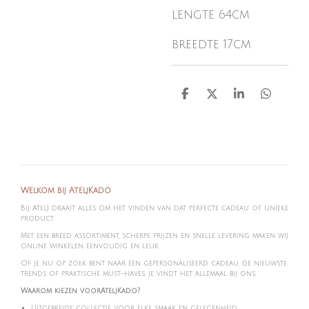
lengte 64cm
breedte 17cm
D
D
S
D
e
e
h
e
l
e
a
l
e
l
r
e
n
e
n
Welkom bij AteljKado
Bij Atel'J draait alles om het vinden van dat perfecte cadeau of unieke
product.
Met een breed assortiment, scherpe prijzen en snelle levering maken wij
online winkelen eenvoudig en leuk.
Of je nu op zoek bent naar een gepersonaliseerd cadeau, de nieuwste
trends of praktische must-haves, je vindt het allemaal bij ons.
Waarom kiezen voorAteljKado?
Uitgebreide collectie voor elke smaak en gelegenheid