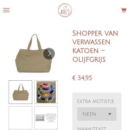
Ga
direct
naar
de
Shopper van
hoofdinhoud
verwassen
katoen -
olijfgrijs
€ 34,95
extra motiefje
naam/tekst