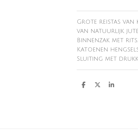
Grote reistas van
van natuurlijk jut
Binnenzak met rits
Katoenen hengsels
Sluiting met druk
D
D
S
e
e
h
l
e
a
e
l
r
n
e