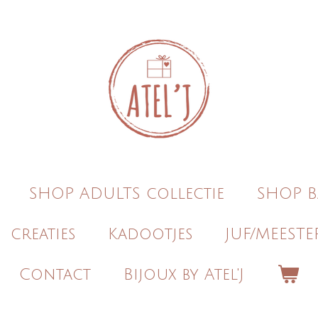
SHOP ADULTS collectie
SHOP B
creaties
Kadootjes
JUF/MEESTE
Contact
Bijoux by Atel'J