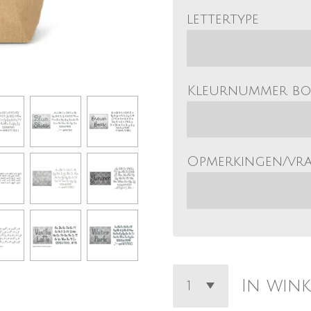
lettertype
Kleurnummer b
Opmerkingen/vr
In win