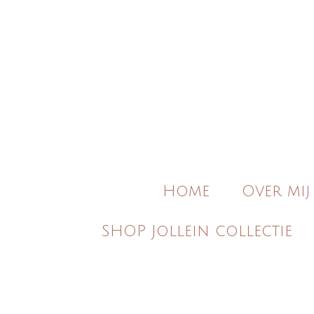
Ga
direct
naar
de
hoofdinhoud
Home
Over mij
SHOP Jollein collectie