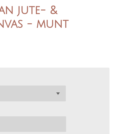
an jute- &
nvas - munt