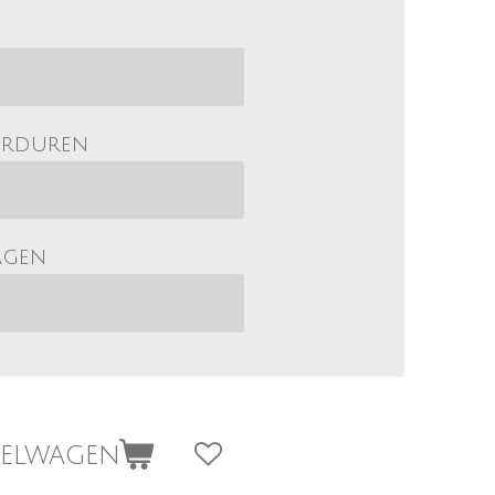
orduren
agen
kelwagen