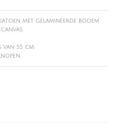
 katoen met gelamineerde bodem
ecanvas.
.
 van 55 cm.
knopen.