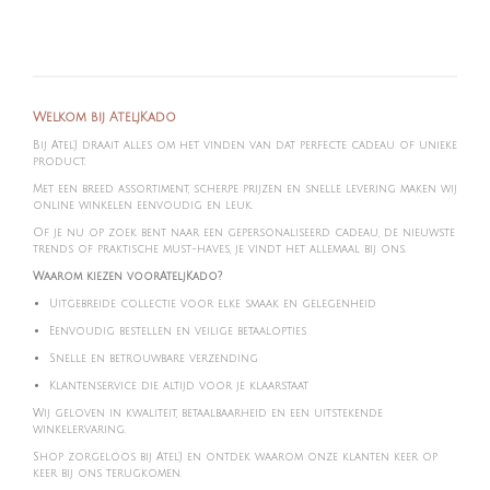
Welkom bij AteljKado
Bij Atel'J draait alles om het vinden van dat perfecte cadeau of unieke
product.
Met een breed assortiment, scherpe prijzen en snelle levering maken wij
online winkelen eenvoudig en leuk.
Of je nu op zoek bent naar een gepersonaliseerd cadeau, de nieuwste
trends of praktische must-haves, je vindt het allemaal bij ons.
Waarom kiezen voorAteljKado?
Uitgebreide collectie voor elke smaak en gelegenheid
Eenvoudig bestellen en veilige betaalopties
Snelle en betrouwbare verzending
Klantenservice die altijd voor je klaarstaat
Wij geloven in kwaliteit, betaalbaarheid en een uitstekende
winkelervaring.
Shop zorgeloos bij Atel'J en ontdek waarom onze klanten keer op
keer bij ons terugkomen.