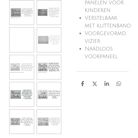
panelen voor
kinderen
Verstelbaar
met
klittenband
Voorgevormd
vizier
Naadloos
voorpaneel
D
D
S
D
e
e
h
e
l
e
a
l
e
l
r
e
n
e
n