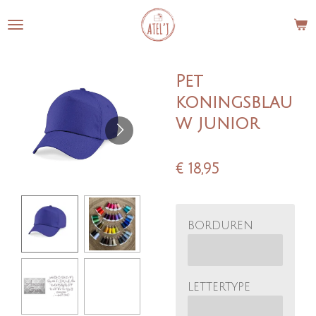
Ga
direct
naar
de
Pet
hoofdinhoud
koningsblau
w junior
€ 18,95
borduren
lettertype