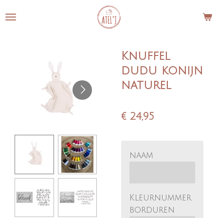
Ga
direct
naar
de
Knuffel
hoofdinhoud
dudu konijn
naturel
€ 24,95
naam
Kleurnummer
borduren