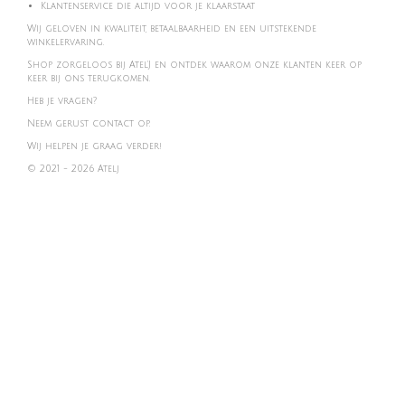
Klantenservice die altijd voor je klaarstaat
Wij geloven in kwaliteit, betaalbaarheid en een uitstekende
winkelervaring.
Shop zorgeloos bij Atel'J en ontdek waarom onze klanten keer op
keer bij ons terugkomen.
Heb je vragen?
Neem gerust contact op.
Wij helpen je graag verder!
© 2021 - 2026 Atelj