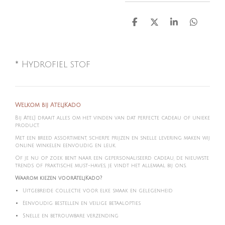
D
D
S
D
e
e
h
e
l
e
a
l
e
l
r
e
n
e
n
* Hydrofiel stof
Welkom bij AteljKado
Bij Atel'J draait alles om het vinden van dat perfecte cadeau of unieke
product.
Met een breed assortiment, scherpe prijzen en snelle levering maken wij
online winkelen eenvoudig en leuk.
Of je nu op zoek bent naar een gepersonaliseerd cadeau, de nieuwste
trends of praktische must-haves, je vindt het allemaal bij ons.
Waarom kiezen voorAteljKado?
Uitgebreide collectie voor elke smaak en gelegenheid
Eenvoudig bestellen en veilige betaalopties
Snelle en betrouwbare verzending