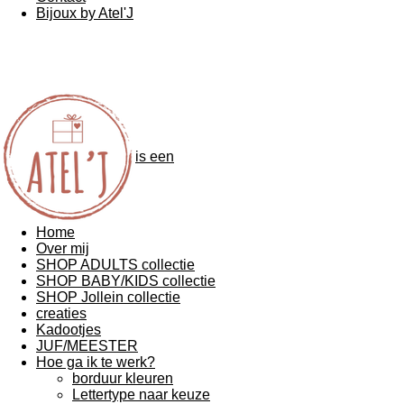
Bijoux by Atel'J
is een
Home
Over mij
SHOP ADULTS collectie
SHOP BABY/KIDS collectie
SHOP Jollein collectie
creaties
Kadootjes
JUF/MEESTER
Hoe ga ik te werk?
borduur kleuren
Lettertype naar keuze