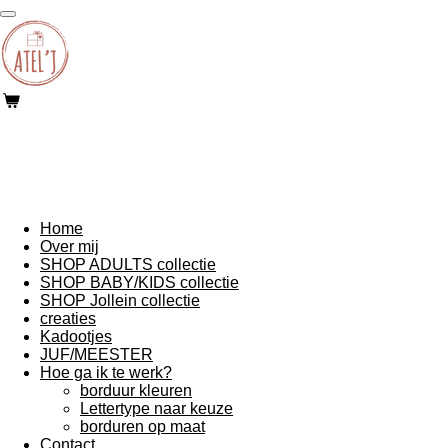
Ga
direct
naar
de
hoofdinhoud
Home
Over mij
SHOP ADULTS collectie
SHOP BABY/KIDS collectie
SHOP Jollein collectie
creaties
Kadootjes
JUF/MEESTER
Hoe ga ik te werk?
borduur kleuren
Lettertype naar keuze
borduren op maat
Contact