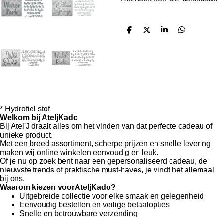
D
D
S
D
e
e
h
e
l
e
a
l
e
l
r
e
n
e
n
* Hydrofiel stof
Welkom bij AteljKado
Bij Atel'J draait alles om het vinden van dat perfecte cadeau of
unieke product.
Met een breed assortiment, scherpe prijzen en snelle levering
maken wij online winkelen eenvoudig en leuk.
Of je nu op zoek bent naar een gepersonaliseerd cadeau, de
nieuwste trends of praktische must-haves, je vindt het allemaal
bij ons.
Waarom kiezen voorAteljKado?
Uitgebreide collectie voor elke smaak en gelegenheid
Eenvoudig bestellen en veilige betaalopties
Snelle en betrouwbare verzending