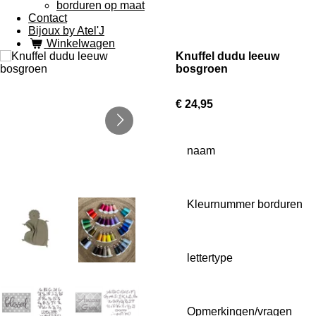
borduren op maat
Contact
Bijoux by Atel'J
Winkelwagen
Knuffel dudu leeuw
bosgroen
€ 24,95
naam
Kleurnummer borduren
lettertype
Opmerkingen/vragen