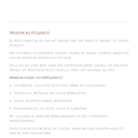
Welkom bij AteljKado
Bij Atel'J draait alles om het vinden van dat perfecte cadeau of unieke
product.
Met een breed assortiment, scherpe prijzen en snelle levering maken wij
online winkelen eenvoudig en leuk.
Of je nu op zoek bent naar een gepersonaliseerd cadeau, de nieuwste
trends of praktische must-haves, je vindt het allemaal bij ons.
Waarom kiezen voorAteljKado?
Uitgebreide collectie voor elke smaak en gelegenheid
Eenvoudig bestellen en veilige betaalopties
Snelle en betrouwbare verzending
Klantenservice die altijd voor je klaarstaat
Wij geloven in kwaliteit, betaalbaarheid en een uitstekende
winkelervaring.
Shop zorgeloos bij Atel'J en ontdek waarom onze klanten keer op
keer bij ons terugkomen.