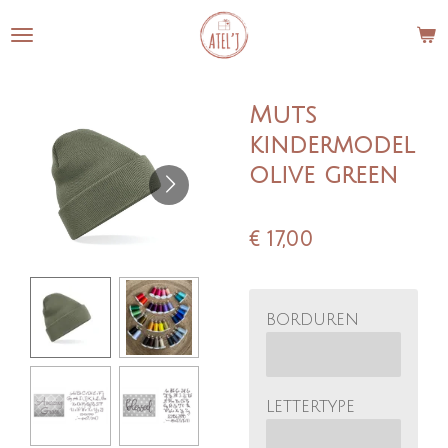
Ga
direct
naar
de
Muts
hoofdinhoud
kindermodel
olive green
€ 17,00
borduren
lettertype