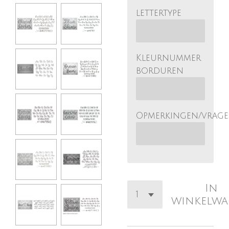
lettertype
Kleurnummer
borduren
Opmerkingen/vrag
In
winkelw