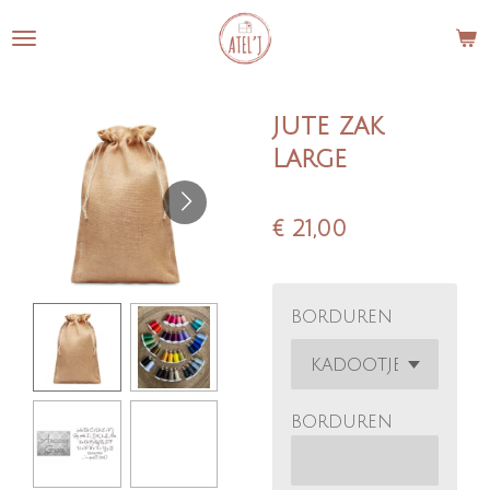
Ga
direct
naar
de
jute zak
hoofdinhoud
Large
€ 21,00
borduren
borduren