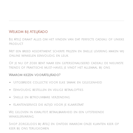
Welkom bij AteljKado
Bij Atel'J draait alles om het vinden van dat perfecte cadeau of unieke
product.
Met een breed assortiment, scherpe prijzen en snelle levering maken wij
online winkelen eenvoudig en leuk.
Of je nu op zoek bent naar een gepersonaliseerd cadeau, de nieuwste
trends of praktische must-haves, je vindt het allemaal bij ons.
Waarom kiezen voorAteljKado?
Uitgebreide collectie voor elke smaak en gelegenheid
Eenvoudig bestellen en veilige betaalopties
Snelle en betrouwbare verzending
Klantenservice die altijd voor je klaarstaat
Wij geloven in kwaliteit, betaalbaarheid en een uitstekende
winkelervaring.
Shop zorgeloos bij Atel'J en ontdek waarom onze klanten keer op
keer bij ons terugkomen.