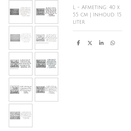
L - Afmeting: 40 x
55 cm | Inhoud: 15
liter
D
D
S
D
e
e
h
e
l
e
a
l
e
l
r
e
n
e
n