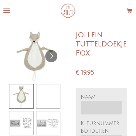
Ga
direct
naar
de
Jollein
hoofdinhoud
tutteldoekje
Fox
€ 19,95
naam
Kleurnummer
borduren