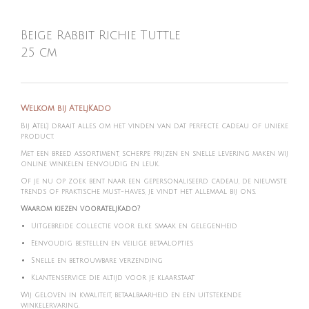
Beige Rabbit Richie Tuttle
25 cm
Welkom bij AteljKado
Bij Atel'J draait alles om het vinden van dat perfecte cadeau of unieke
product.
Met een breed assortiment, scherpe prijzen en snelle levering maken wij
online winkelen eenvoudig en leuk.
Of je nu op zoek bent naar een gepersonaliseerd cadeau, de nieuwste
trends of praktische must-haves, je vindt het allemaal bij ons.
Waarom kiezen voorAteljKado?
Uitgebreide collectie voor elke smaak en gelegenheid
Eenvoudig bestellen en veilige betaalopties
Snelle en betrouwbare verzending
Klantenservice die altijd voor je klaarstaat
Wij geloven in kwaliteit, betaalbaarheid en een uitstekende
winkelervaring.