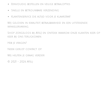
Eenvoudig bestellen en veilige betaalopties
Snelle en betrouwbare verzending
Klantenservice die altijd voor je klaarstaat
Wij geloven in kwaliteit, betaalbaarheid en een uitstekende
winkelervaring.
Shop zorgeloos bij Atel'J en ontdek waarom onze klanten keer op
keer bij ons terugkomen.
Heb je vragen?
Neem gerust contact op.
Wij helpen je graag verder!
© 2021 - 2026 Atelj