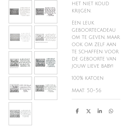
het niet koud
krijgen.
Een leuk
geboortecadeau
om te geven, maar
ook om zelf aan
te schaffen voor
de geboorte van
jouw lieve baby!
100% katoen
Maat: 50-56
D
D
S
D
e
e
h
e
l
e
a
l
e
l
r
e