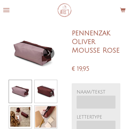
Ga
direct
naar
de
pennenzak
hoofdinhoud
Oliver
Mousse Rose
€ 19,95
naam/tekst
lettertype