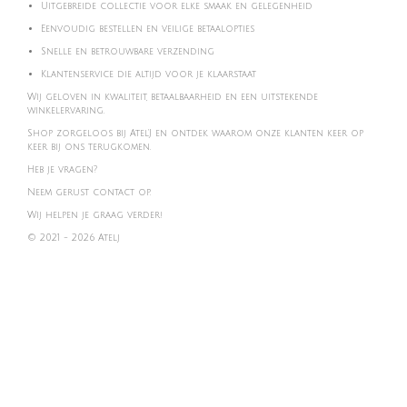
Uitgebreide collectie voor elke smaak en gelegenheid
Eenvoudig bestellen en veilige betaalopties
Snelle en betrouwbare verzending
Klantenservice die altijd voor je klaarstaat
Wij geloven in kwaliteit, betaalbaarheid en een uitstekende
winkelervaring.
Shop zorgeloos bij Atel'J en ontdek waarom onze klanten keer op
keer bij ons terugkomen.
Heb je vragen?
Neem gerust contact op.
Wij helpen je graag verder!
© 2021 - 2026 Atelj