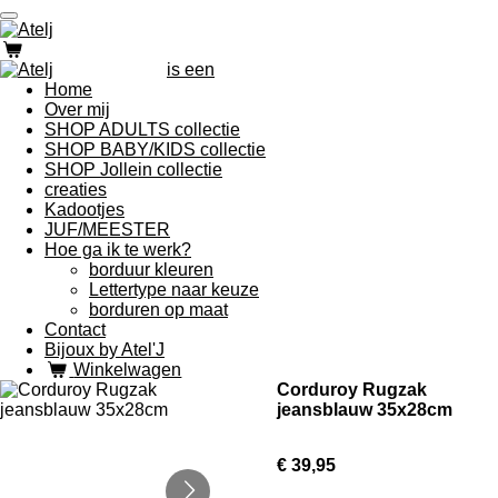
Ga
direct
naar
is een
de
Home
hoofdinhoud
Over mij
SHOP ADULTS collectie
SHOP BABY/KIDS collectie
SHOP Jollein collectie
creaties
Kadootjes
JUF/MEESTER
Hoe ga ik te werk?
borduur kleuren
Lettertype naar keuze
borduren op maat
Contact
Bijoux by Atel'J
Winkelwagen
Corduroy Rugzak
jeansblauw 35x28cm
€ 39,95