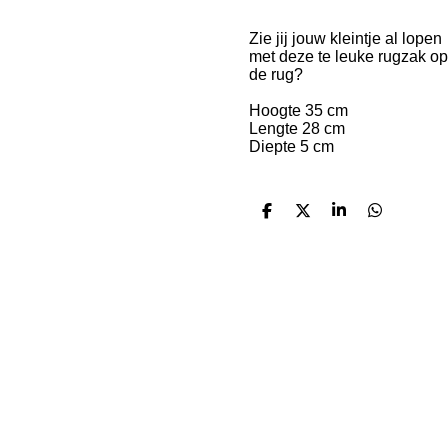
Zie jij jouw kleintje al lopen
met deze te leuke rugzak op
de rug?
Hoogte 35 cm
Lengte 28 cm
Diepte 5 cm
D
D
S
D
e
e
h
e
l
e
a
l
e
l
r
e
n
e
n