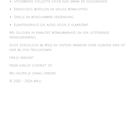
Uitgebreide collectie voor elke smaak en gelegenheid
Eenvoudig bestellen en veilige betaalopties
Snelle en betrouwbare verzending
Klantenservice die altijd voor je klaarstaat
Wij geloven in kwaliteit, betaalbaarheid en een uitstekende
winkelervaring.
Shop zorgeloos bij Atel'J en ontdek waarom onze klanten keer op
keer bij ons terugkomen.
Heb je vragen?
Neem gerust contact op.
Wij helpen je graag verder!
© 2021 - 2026 Atelj