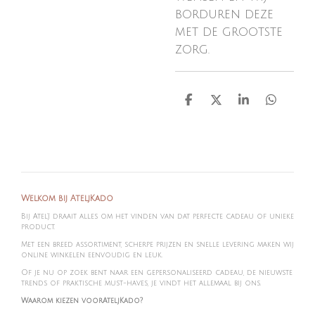
borduren deze
met de grootste
zorg.
D
D
S
D
e
e
h
e
l
e
a
l
e
l
r
e
n
e
n
Welkom bij AteljKado
Bij Atel'J draait alles om het vinden van dat perfecte cadeau of unieke
product.
Met een breed assortiment, scherpe prijzen en snelle levering maken wij
online winkelen eenvoudig en leuk.
Of je nu op zoek bent naar een gepersonaliseerd cadeau, de nieuwste
trends of praktische must-haves, je vindt het allemaal bij ons.
Waarom kiezen voorAteljKado?