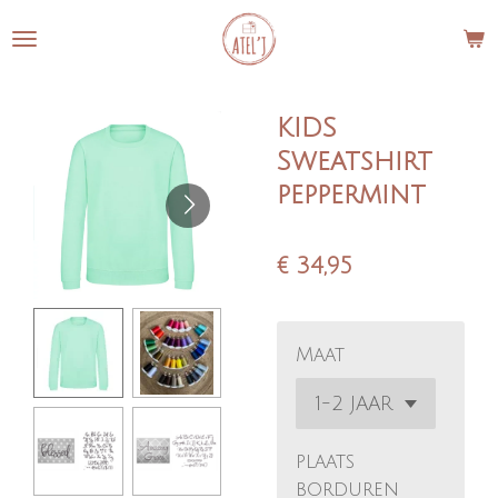
Ga
direct
naar
de
KIDS
hoofdinhoud
Sweatshirt
peppermint
€ 34,95
Maat
plaats
borduren