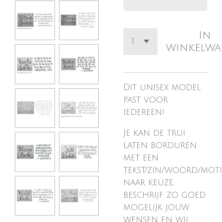
In
winkelw
Dit unisex model
past voor
iedereen!
Je kan de trui
laten borduren
met een
tekst/zin/woord/moti
naar keuze,
beschrijf zo goed
mogelijk jouw
wensen en wij